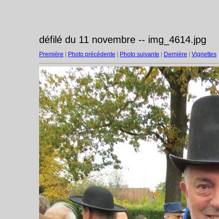
défilé du 11 novembre -- img_4614.jpg
Première
|
Photo précédente
|
Photo suivante
|
Dernière
|
Vignettes