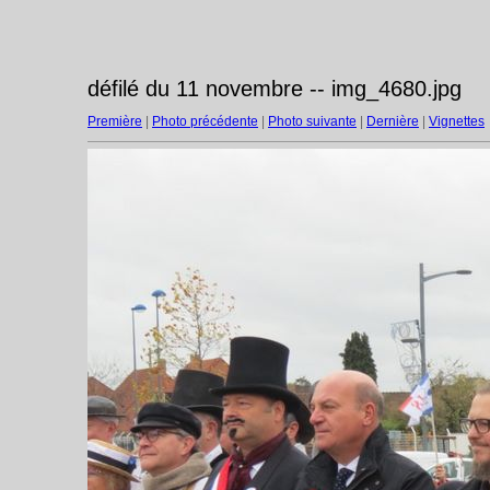
défilé du 11 novembre -- img_4680.jpg
Première
|
Photo précédente
|
Photo suivante
|
Dernière
|
Vignettes